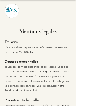
Mentions légales
Titularité
Ce site web est la propriété de VK massage, Avenue
C.-F. Ramuz 99, 1009 Pully
Données personnelles
Toutes les données personnelles collectées sur ce site
sont traitées conformément à la législation suisse sur la
protection des données. Pour en savoir plus sur la
manière dont nous collectons, utilisons et protégeons
vos données personnelles, veuillez consulter notre
Politique de confidentialité.
Propriété intellectuelle
Le contenu de ce site web, y compris les textes, images,