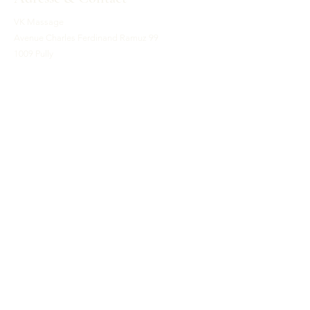
VK Massage
Avenue Charles Ferdinand Ramuz 99
1009 Pully
kamerzinvalerie@gmail.com
+41 79 249 90 11
Horaires
Lundi 10h00 - 17h00
Mercredi 14h00 - 17h00
Vendredi 10h00 - 16h00
Légal
Mentions légales
Politique de confidentialité
Déclaration de protection de données