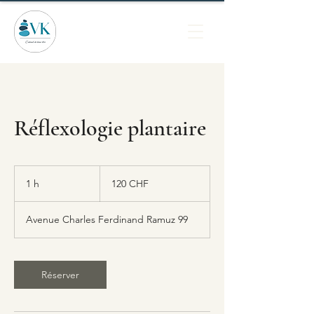
Réflexologie plantaire
120
francs
1 h
1
120 CHF
suisses
Avenue Charles Ferdinand Ramuz 99
Réserver